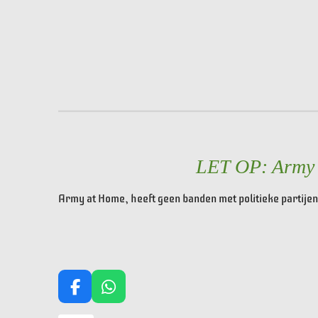
LET OP: Army a
Army at Home, heeft geen banden met politieke partijen 
F
W
a
h