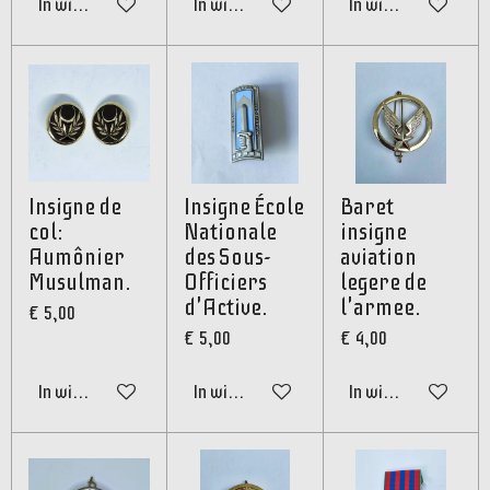
In winkelwagen
In winkelwagen
In winkelwagen
Insigne de
Insigne École
Baret
col:
Nationale
insigne
Aumônier
des Sous-
aviation
Musulman.
Officiers
legere de
d'Active.
l'armee.
€ 5,00
€ 5,00
€ 4,00
In winkelwagen
In winkelwagen
In winkelwagen