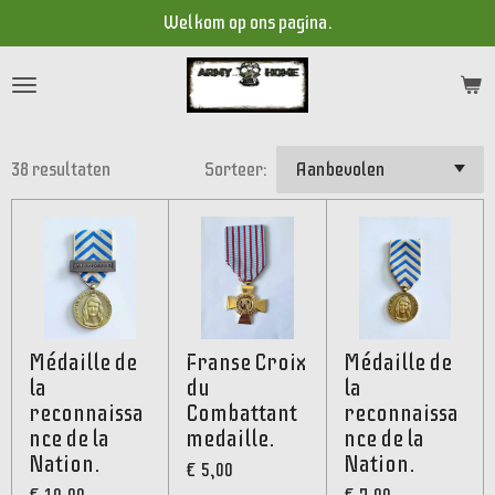
Welkom op ons pagina.
Ga
direct
naar
de
hoofdinhoud
38 resultaten
Sorteer:
Médaille de
Franse Croix
Médaille de
la
du
la
reconnaissa
Combattant
reconnaissa
nce de la
medaille.
nce de la
Nation.
Nation.
€ 5,00