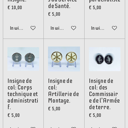
de Santé.
€ 10,00
€ 5,00
€ 5,00
In winkelwagen
In winkelwagen
In winkelwagen
Insigne de
Insigne de
Insigne de
col: Corps
col:
col: des
technique et
Artillerie de
Commissair
administrati
Montage.
e de l'Armée
f.
de terre.
€ 5,00
€ 5,00
€ 5,00