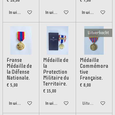
€ 10,00
€ 7,00
In winkelwagen
In winkelwagen
In winkelwagen
Uitverkocht
Franse
Médaille de
Médaille
Médaille de
la
Commémora
la Défense
Protection
tive
Nationale.
Militaire du
Française.
Territoire.
€ 5,00
€ 8,00
€ 15,00
In winkelwagen
In winkelwagen
Uitverkocht