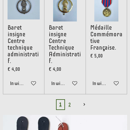
Baret
Baret
Médaille
insigne
insigne
Commémora
Centre
Centre
tive
technique
Technique
Française.
administrati
Administrati
€ 5,00
f.
f.
€ 4,00
€ 4,00
In winkelwagen
In winkelwagen
In winkelwagen
1
2