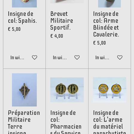
Insigne de
Brevet
Insigne de
col: Spahis.
Militaire
col: Arme
Sportif.
Blindée et
€ 5,00
Cavalerie.
€ 4,00
€ 5,00
In winkelwagen
In winkelwagen
In winkelwagen
Préparation
Insigne de
Insigne de
Militaire
col:
col: L'arme
Terre
Pharmacien
du matériel
insigne.
s du Service
parachutiste