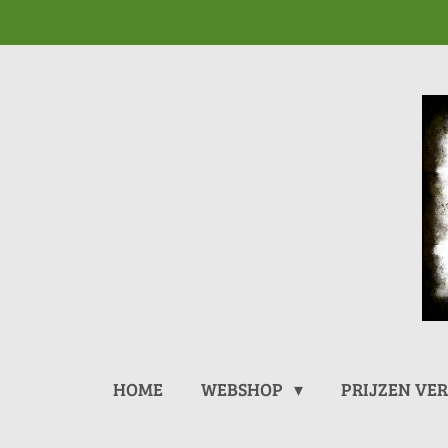
Ga
direct
naar
de
hoofdinhoud
HOME
WEBSHOP
PRIJZEN VE