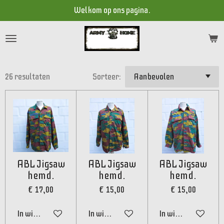
Welkom op ons pagina.
Ga
direct
naar
de
hoofdinhoud
26 resultaten
Sorteer:
ABL Jigsaw
ABL Jigsaw
ABL Jigsaw
hemd.
hemd.
hemd.
€ 17,00
€ 15,00
€ 15,00
In winkelwagen
In winkelwagen
In winkelwagen