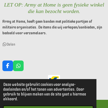
LET OP: Army at Home is geen fysieke winkel
die kan bezocht worden.
Army at Home, heeft geen banden met politieke partijen of
militaire organisaties. De items die wij verkopen/aanbieden, zijn
bedoeld voor verzamelaars.
Delen
F
W
a
h
c
a
e
t
Deze website gebruikt cookies voor analyse-
© 2023 - 2026 Armyathome
b
s
doeleinden en/of het tonen van advertenties. Door
o
A
Powered by
JouwWeb
gebruik te blijven maken van de site gaat u hiermee
o
p
akkoord.
k
p