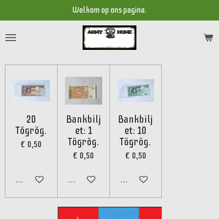
Welkom op ons pagina.
Ga
direct
naar
de
hoofdinhoud
20
Bankbilj
Bankbilj
Tögrög.
et: 1
et: 10
Tögrög.
Tögrög.
€ 0,50
€ 0,50
€ 0,50
In winkelwagen
In winkelwagen
In winkelwagen