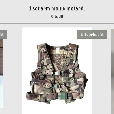
1 set arm mouw motard.
€ 6,00
ht
Uitverkocht