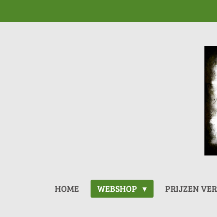
Ga
direct
naar
de
hoofdinhoud
HOME
WEBSHOP
PRIJZEN VE