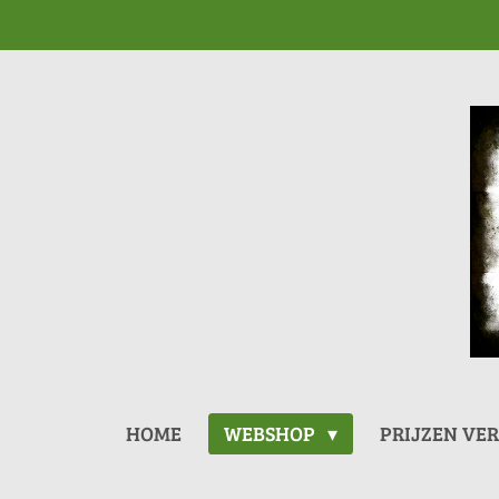
Ga
direct
naar
de
hoofdinhoud
HOME
WEBSHOP
PRIJZEN VE