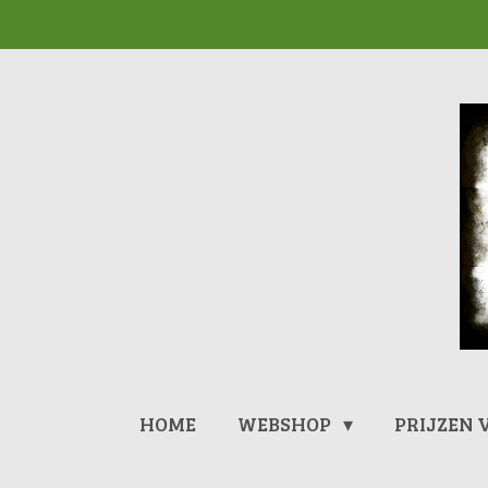
Ga
direct
naar
de
hoofdinhoud
HOME
WEBSHOP
PRIJZEN 