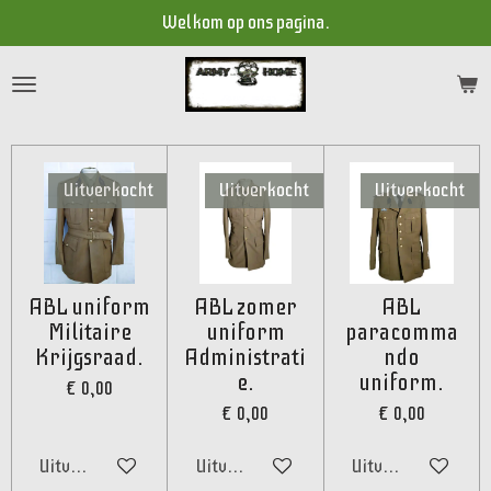
Welkom op ons pagina.
Ga
direct
naar
de
hoofdinhoud
Uitverkocht
Uitverkocht
Uitverkocht
ABL uniform
ABL zomer
ABL
Militaire
uniform
paracomma
Krijgsraad.
Administrati
ndo
e.
uniform.
€ 0,00
€ 0,00
€ 0,00
Uitverkocht
Uitverkocht
Uitverkocht