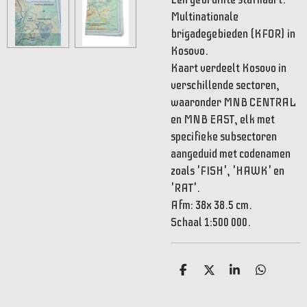
Multinationale
brigadegebieden (KFOR) in
Kosovo.
Kaart verdeelt Kosovo in
verschillende sectoren,
waaronder MNB CENTRAL
en MNB EAST, elk met
specifieke subsectoren
aangeduid met codenamen
zoals 'FISH', 'HAWK' en
'RAT'.
Afm: 38x 38.5 cm.
Schaal 1:500 000.
D
D
S
D
e
e
h
e
l
e
a
l