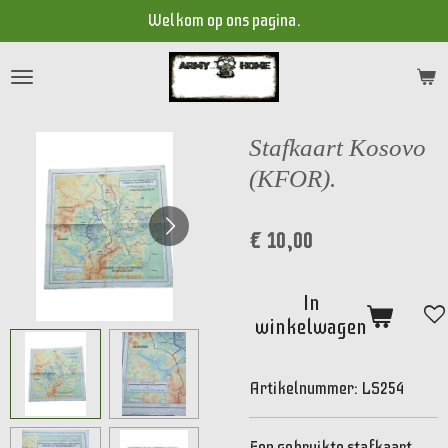
Welkom op ons pagina.
Ga
direct
naar
de
hoofdinhoud
Stafkaart Kosovo
(KFOR).
€ 10,00
In
winkelwagen
Artikelnummer:
LS254
Een gebruikte stafkaart.