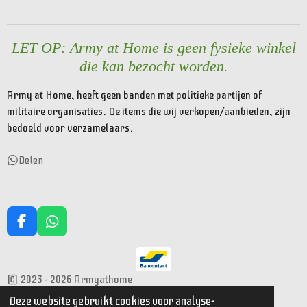
e
l
r
e
n
e
n
LET OP: Army at Home is geen fysieke winkel
die kan bezocht worden.
Army at Home, heeft geen banden met politieke partijen of
militaire organisaties. De items die wij verkopen/aanbieden, zijn
bedoeld voor verzamelaars.
Delen
F
W
a
h
c
a
e
t
© 2023 - 2026 Armyathome
b
s
o
A
Powered by
JouwWeb
Deze website gebruikt cookies voor analyse-