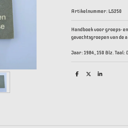
Artikelnummer:
LS250
Handboek voor groeps- e
gevechtsgroepen van de a
Jaar: 1984, 150 Blz. Taal: 
D
D
S
e
e
h
l
e
a
e
l
r
n
e