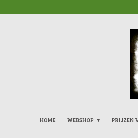
Ga
direct
naar
de
hoofdinhoud
HOME
WEBSHOP
PRIJZEN 