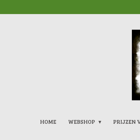
Ga
direct
naar
de
hoofdinhoud
HOME
WEBSHOP
PRIJZEN 