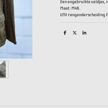
Een ongebruikte veldjas, 
Maat: M48.
UTV rangonderscheiding 
D
D
S
e
e
h
l
e
a
e
l
r
n
e