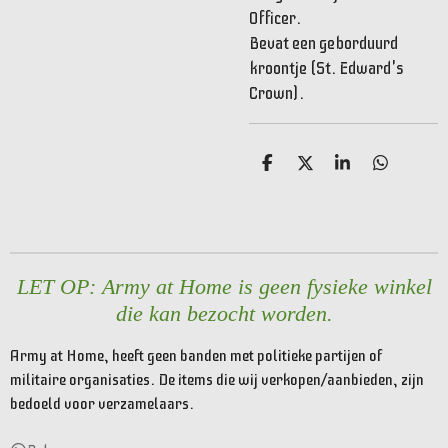
Officer.
Bevat een geborduurd
kroontje (St. Edward's
Crown).
D
D
S
D
e
e
h
e
l
e
a
l
e
l
r
e
n
e
n
LET OP: Army at Home is geen fysieke winkel
die kan bezocht worden.
Army at Home, heeft geen banden met politieke partijen of
militaire organisaties. De items die wij verkopen/aanbieden, zijn
bedoeld voor verzamelaars.