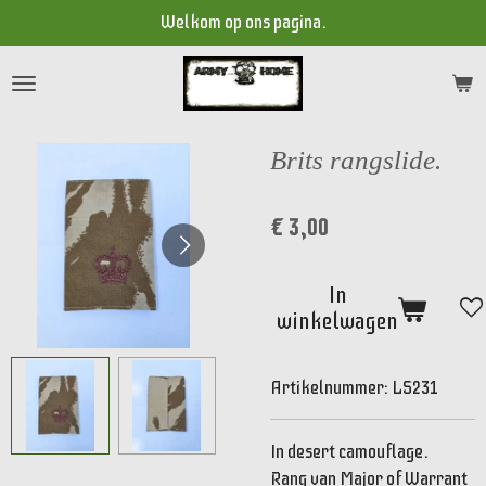
Welkom op ons pagina.
Ga
direct
naar
de
hoofdinhoud
Brits rangslide.
€ 3,00
In
winkelwagen
Artikelnummer:
LS231
In desert camouflage.
Rang van Major of Warrant