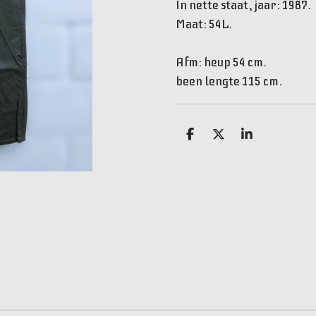
In nette staat, jaar: 1987.
Maat: 54L.
Afm: heup 54 cm.
been lengte 115 cm.
D
D
S
e
e
h
l
e
a
e
l
r
n
e