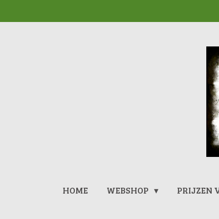
Ga
direct
naar
de
hoofdinhoud
HOME
WEBSHOP
PRIJZEN 