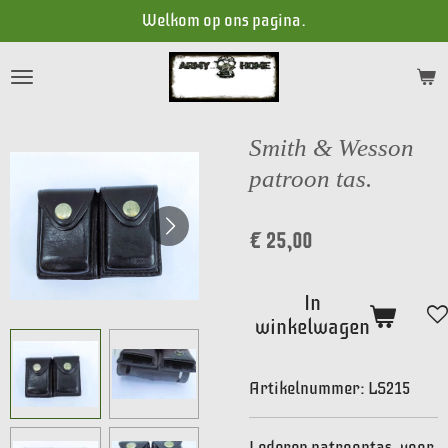
Welkom op ons pagina.
Ga
direct
naar
de
hoofdinhoud
Smith & Wesson
patroon tas.
€ 25,00
In
winkelwagen
Artikelnummer:
LS215
Lederen patroontas, voor