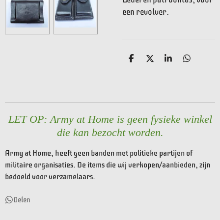
een revolver.
D
D
S
D
e
e
h
e
l
e
a
l
e
l
r
e
n
e
n
LET OP: Army at Home is geen fysieke winkel
die kan bezocht worden.
Army at Home, heeft geen banden met politieke partijen of
militaire organisaties. De items die wij verkopen/aanbieden, zijn
bedoeld voor verzamelaars.
Delen