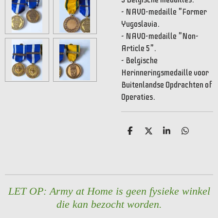
- NAVO-medaille "Former
Yugoslavia.
- NAVO-medaille "Non-
Article 5".
- Belgische
Herinneringsmedaille voor
Buitenlandse Opdrachten of
Operaties.
D
D
S
D
e
e
h
e
l
e
a
l
e
l
r
e
n
e
n
LET OP: Army at Home is geen fysieke winkel
die kan bezocht worden.