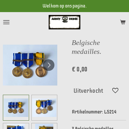
Welkom op ons pagina.
Ga
direct
naar
de
hoofdinhoud
Belgische
medailles.
€ 0,00
Uitverkocht
Artikelnummer:
LS214
3 Belgische medailles.