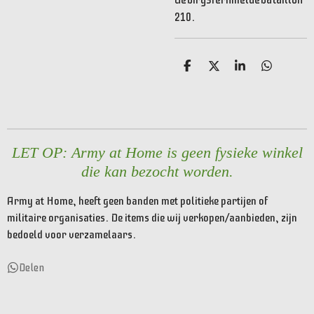
210.
D
D
S
D
e
e
h
e
l
e
a
l
e
l
r
e
n
e
n
LET OP: Army at Home is geen fysieke winkel
die kan bezocht worden.
Army at Home, heeft geen banden met politieke partijen of
militaire organisaties. De items die wij verkopen/aanbieden, zijn
bedoeld voor verzamelaars.
Delen