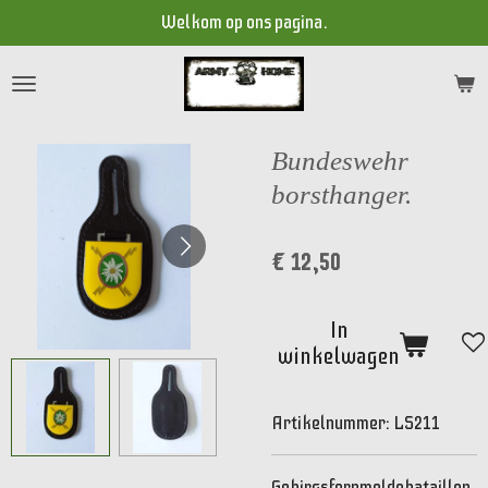
Welkom op ons pagina.
Ga
direct
naar
de
hoofdinhoud
Bundeswehr
borsthanger.
€ 12,50
In
winkelwagen
Artikelnummer:
LS211
Gebirgsfernmeldebataillon