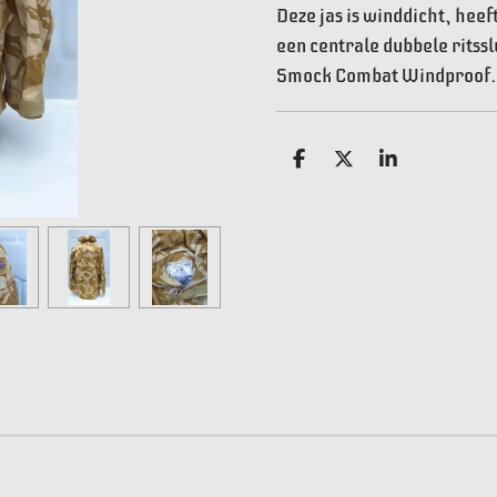
Deze jas is winddicht, hee
een centrale dubbele ritssl
Smock Combat Windproof.
D
D
S
e
e
h
l
e
a
e
l
r
n
e