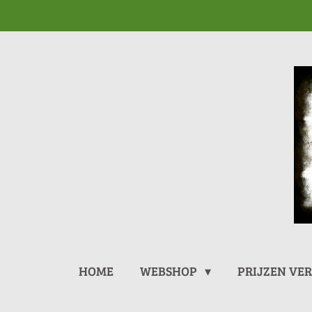
Ga
direct
naar
de
hoofdinhoud
HOME
WEBSHOP
PRIJZEN VE