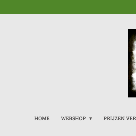
Ga
direct
naar
de
hoofdinhoud
HOME
WEBSHOP
PRIJZEN VE