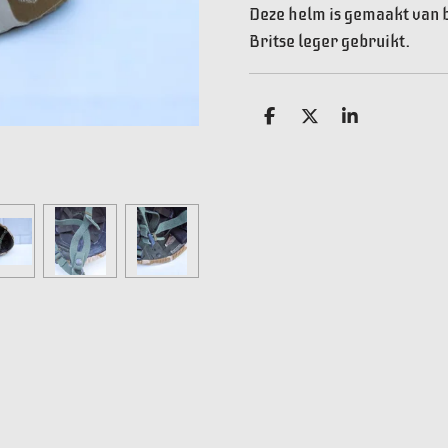
Deze helm is gemaakt van b
Britse leger gebruikt.
D
D
S
e
e
h
l
e
a
e
l
r
n
e