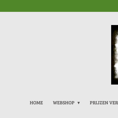
Ga
direct
naar
de
hoofdinhoud
HOME
WEBSHOP
PRIJZEN VE