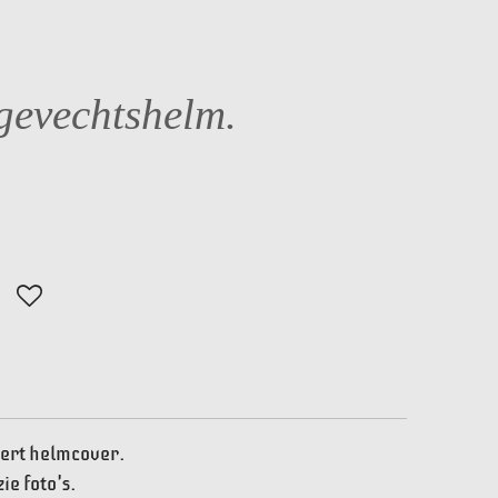
gevechtshelm.
sert helmcover.
ie foto's.