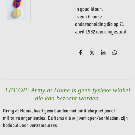
In goud kleur.
Is een Franse
onderscheiding die op 21
april 1982 werd ingesteld.
D
D
S
D
e
e
h
e
l
e
a
l
e
l
r
e
n
e
n
LET OP: Army at Home is geen fysieke winkel
die kan bezocht worden.
Army at Home, heeft geen banden met politieke partijen of
militaire organisaties. De items die wij verkopen/aanbieden, zijn
bedoeld voor verzamelaars.