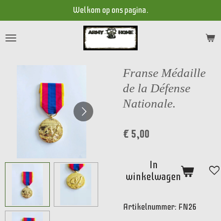
Welkom op ons pagina.
Ga
direct
naar
de
hoofdinhoud
Franse Médaille
de la Défense
Nationale.
€ 5,00
In
winkelwagen
Artikelnummer:
FN26