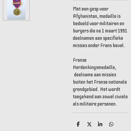
Met een gesp voor
Afghanistan, medaille is
bedoeld voor militairen en
burgers die na 1 maart 1991
deelnamen aan specifieke
missies onder Frans bevel.
Franse
Herdenkingsmedaille,
deelname aan missies
buiten het Franse nationale
grondgebied.
Het wordt
toegekend aan zowel civiele
als militaire personen.
D
D
S
D