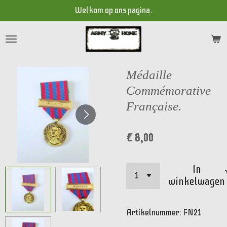
Welkom op ons pagina.
Ga
direct
naar
de
hoofdinhoud
Médaille
Commémorative
Française.
€ 8,00
In
winkelwagen
Artikelnummer:
FN21