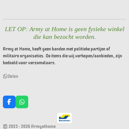
e
e
h
e
l
e
a
l
e
l
r
e
n
e
n
LET OP: Army at Home is geen fysieke winkel
die kan bezocht worden.
Army at Home, heeft geen banden met politieke partijen of
militaire organisaties. De items die wij verkopen/aanbieden, zijn
bedoeld voor verzamelaars.
Delen
F
W
a
h
c
a
e
t
© 2023 - 2026 Armyathome
b
s