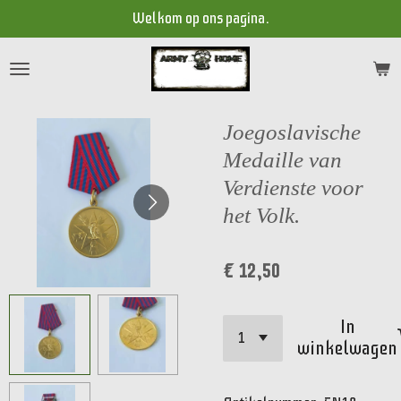
Welkom op ons pagina.
Ga
direct
naar
de
hoofdinhoud
Joegoslavische
Medaille van
Verdienste voor
het Volk.
€ 12,50
In
winkelwagen