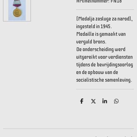
Artikelnummer:
FN18
(Medalja zasluge za narod),
ingesteld in 1945.
Medaille is gemaakt van
verguld brons.
De onderscheiding werd
uitgereikt voor verdiensten
tijdens de bevrijdingsoorlog
en de opbouw van de
socialistische samenleving.
D
D
S
D
e
e
h
e
l
e
a
l
e
l
r
e
n
e
n