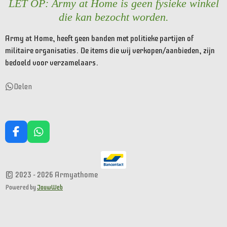
LET OP: Army at Home is geen fysieke winkel
die kan bezocht worden.
Army at Home, heeft geen banden met politieke partijen of
militaire organisaties. De items die wij verkopen/aanbieden, zijn
bedoeld voor verzamelaars.
Delen
F
W
a
h
c
a
e
t
© 2023 - 2026 Armyathome
b
s
o
A
Powered by
JouwWeb
o
p
k
p