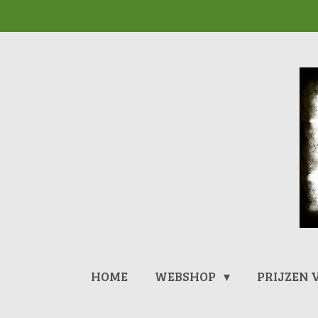
Ga
direct
naar
de
hoofdinhoud
HOME
WEBSHOP
PRIJZEN 