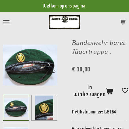
Welkom op ons pagina.
Ga
direct
naar
de
hoofdinhoud
Bundeswehr baret
Jägertruppe .
€ 10,00
In
winkelwagen
Artikelnummer:
LS164
Een gebruikte baret, maat