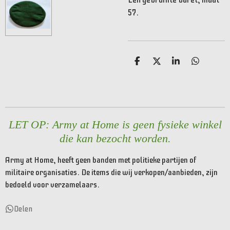
57.
D
D
S
D
e
e
h
e
l
e
a
l
e
l
r
e
n
e
n
LET OP: Army at Home is geen fysieke winkel
die kan bezocht worden.
Army at Home, heeft geen banden met politieke partijen of
militaire organisaties. De items die wij verkopen/aanbieden, zijn
bedoeld voor verzamelaars.
Delen