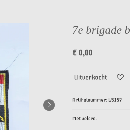
7e brigade b
€ 0,00
Uitverkocht
Artikelnummer:
LS157
Met velcro.