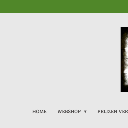
Ga
direct
naar
de
hoofdinhoud
HOME
WEBSHOP
PRIJZEN VE