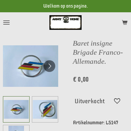
Welkom op ons pagina.
Ga
direct
naar
de
hoofdinhoud
Baret insigne
Brigade Franco-
Allemande.
€ 0,00
Uitverkocht
Artikelnummer:
LS147