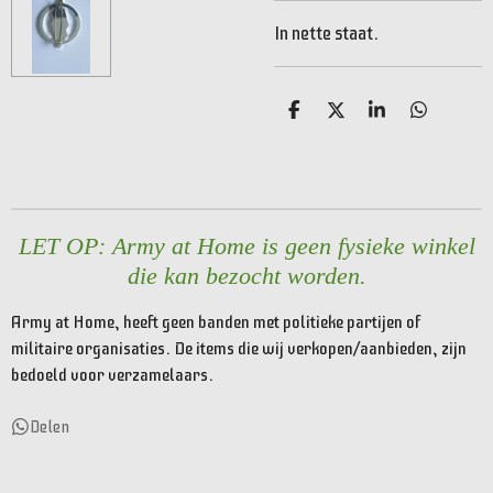
In nette staat.
D
D
S
D
e
e
h
e
l
e
a
l
e
l
r
e
n
e
n
LET OP: Army at Home is geen fysieke winkel
die kan bezocht worden.
Army at Home, heeft geen banden met politieke partijen of
militaire organisaties. De items die wij verkopen/aanbieden, zijn
bedoeld voor verzamelaars.
Delen