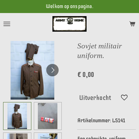
Welkom op ons pagina.
Ga
direct
naar
de
hoofdinhoud
Sovjet militair
uniform.
€ 0,00
Uitverkocht
Artikelnummer:
LS141
Een gebruikte, uniform,