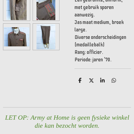
met gebruik sporen
aanwezig.
Jas maat medium, broek
large.
Diverse onderscheidingen
(medaillebalk)
Rang: officier.
Periode: jaren '70.
D
D
S
D
e
e
h
e
l
e
a
l
e
l
r
e
n
e
n
LET OP: Army at Home is geen fysieke winkel
die kan bezocht worden.