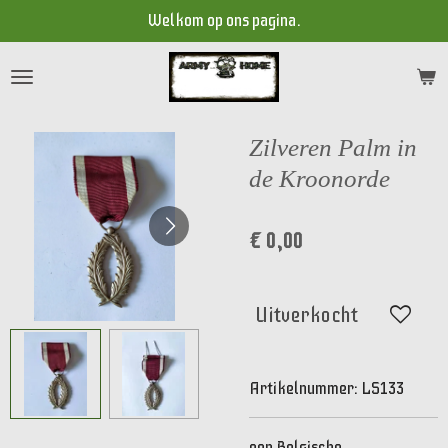
Welkom op ons pagina.
Ga
direct
naar
de
hoofdinhoud
Zilveren Palm in
de Kroonorde
€ 0,00
Uitverkocht
Artikelnummer:
LS133
een Belgische