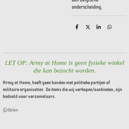
onderscheiding.
D
D
S
D
e
e
h
e
l
e
a
l
e
l
r
e
n
e
n
LET OP: Army at Home is geen fysieke winkel
die kan bezocht worden.
Army at Home, heeft geen banden met politieke partijen of
militaire organisaties. De items die wij verkopen/aanbieden, zijn
bedoeld voor verzamelaars.
Delen