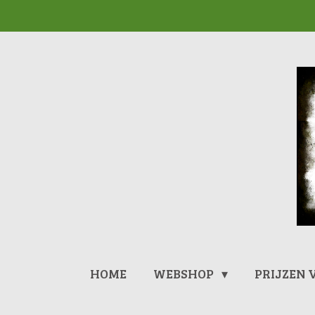
Ga
direct
naar
de
hoofdinhoud
HOME
WEBSHOP
PRIJZEN 