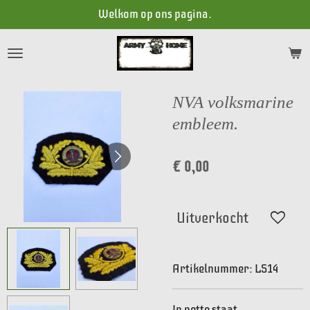
Welkom op ons pagina.
Ga
direct
naar
de
hoofdinhoud
NVA volksmarine
embleem.
€ 0,00
Uitverkocht
Artikelnummer:
LS14
In nette staat.