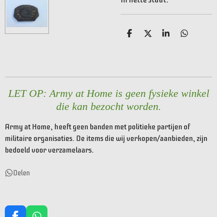
D
D
S
D
e
e
h
e
l
e
a
l
e
l
r
e
n
e
n
LET OP: Army at Home is geen fysieke winkel
die kan bezocht worden.
Army at Home, heeft geen banden met politieke partijen of
militaire organisaties. De items die wij verkopen/aanbieden, zijn
bedoeld voor verzamelaars.
Delen