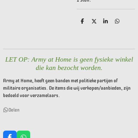
D
D
S
D
e
e
h
e
l
e
a
l
e
l
r
e
n
e
n
LET OP: Army at Home is geen fysieke winkel
die kan bezocht worden.
Army at Home, heeft geen banden met politieke partijen of
militaire organisaties. De items die wij verkopen/aanbieden, zijn
bedoeld voor verzamelaars.
Delen