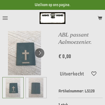
Welkom op ons pagina.
Ga
direct
naar
de
hoofdinhoud
ABL passant
Aalmoezenier.
€ 0,00
Uitverkocht
Artikelnummer:
LS120
1 stuk.