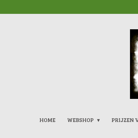
Ga
direct
naar
de
hoofdinhoud
HOME
WEBSHOP
PRIJZEN 