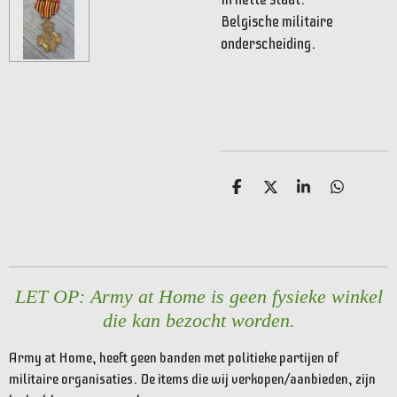
Belgische militaire
onderscheiding.
D
D
S
D
e
e
h
e
l
e
a
l
e
l
r
e
n
e
n
LET OP: Army at Home is geen fysieke winkel
die kan bezocht worden.
Army at Home, heeft geen banden met politieke partijen of
militaire organisaties. De items die wij verkopen/aanbieden, zijn