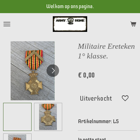
Welkom op ons pagina.
Ga
direct
naar
de
hoofdinhoud
Militaire Ereteken
1° klasse.
€ 0,00
Uitverkocht
Artikelnummer:
LS
In nette staat.