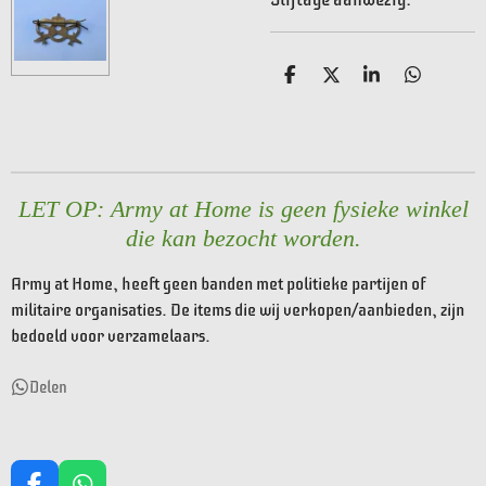
D
D
S
D
e
e
h
e
l
e
a
l
e
l
r
e
n
e
n
LET OP: Army at Home is geen fysieke winkel
die kan bezocht worden.
Army at Home, heeft geen banden met politieke partijen of
militaire organisaties. De items die wij verkopen/aanbieden, zijn
bedoeld voor verzamelaars.
Delen