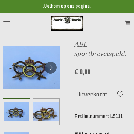
Welkom op ons pagina.
Ga
direct
naar
de
hoofdinhoud
ABL
sportbrevetspeld.
€ 0,00
Uitverkocht
Artikelnummer:
LS111
Slijtage aanwezig.