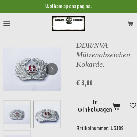
Welkom op ons pagina.
Ga
direct
naar
de
hoofdinhoud
DDR/NVA
Mützenabzeichen
Kokarde.
€ 3,00
In
winkelwagen
Artikelnummer:
LS109