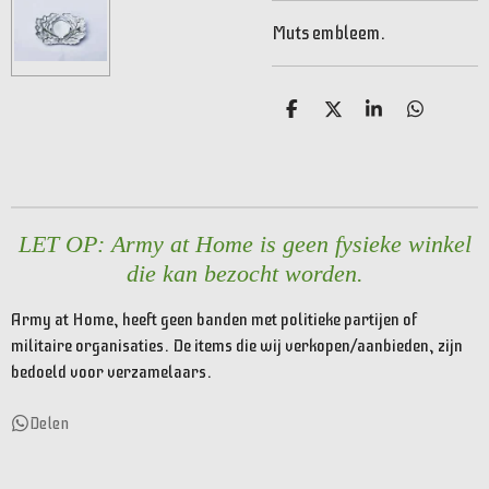
Muts embleem.
D
D
S
D
e
e
h
e
l
e
a
l
e
l
r
e
n
e
n
LET OP: Army at Home is geen fysieke winkel
die kan bezocht worden.
Army at Home, heeft geen banden met politieke partijen of
militaire organisaties. De items die wij verkopen/aanbieden, zijn
bedoeld voor verzamelaars.
Delen