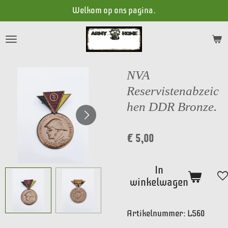
Welkom op ons pagina.
Ga
direct
naar
de
hoofdinhoud
NVA
Reservistenabzeic
hen DDR Bronze.
€ 5,00
In
winkelwagen
Artikelnummer:
LS60