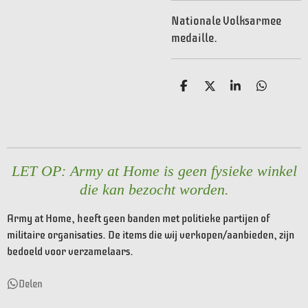
Nationale Volksarmee
medaille.
D
D
S
D
e
e
h
e
l
e
a
l
e
l
r
e
n
e
n
LET OP: Army at Home is geen fysieke winkel
die kan bezocht worden.
Army at Home, heeft geen banden met politieke partijen of
militaire organisaties. De items die wij verkopen/aanbieden, zijn
bedoeld voor verzamelaars.
Delen