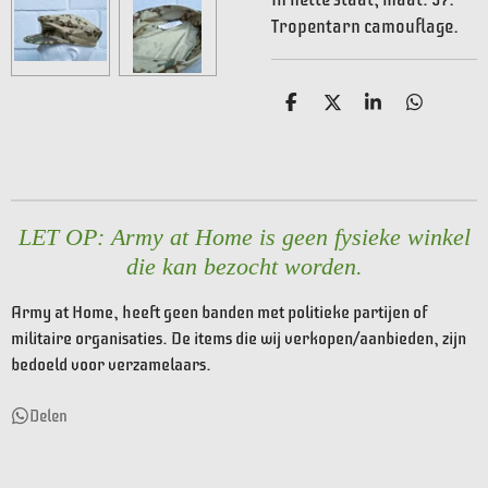
Tropentarn camouflage.
D
D
S
D
e
e
h
e
l
e
a
l
e
l
r
e
n
e
n
LET OP: Army at Home is geen fysieke winkel
die kan bezocht worden.
Army at Home, heeft geen banden met politieke partijen of
militaire organisaties. De items die wij verkopen/aanbieden, zijn
bedoeld voor verzamelaars.
Delen