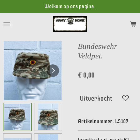
Welkom op ons pagina.
Ga
direct
naar
de
hoofdinhoud
Bundeswehr
Veldpet.
€ 0,00
Uitverkocht
Artikelnummer:
LS107
In nette staat, maat: 57.