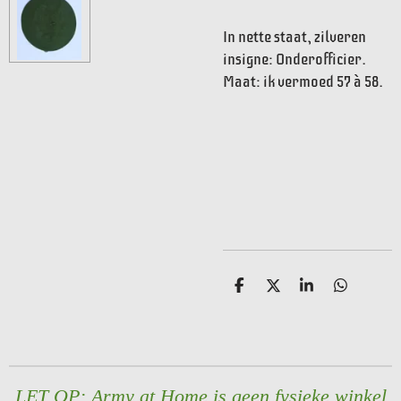
In nette staat, zilveren
insigne: Onderofficier.
Maat: ik vermoed 57 à 58.
D
D
S
D
e
e
h
e
l
e
a
l
e
l
r
e
n
e
n
LET OP: Army at Home is geen fysieke winkel