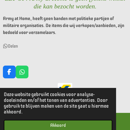
die kan bezocht worden.
Army at Home, heeft geen banden met politieke partijen of
militaire organisaties. De items die wij verkopen/aanbieden, zijn
bedoeld voor verzamelaars.
Delen
F
W
a
h
c
a
e
t
Deze website gebruikt cookies voor analyse-
© 2023 - 2026 Armyathome
b
s
doeleinden en/of het tonen van advertenties. Door
o
A
Powered by
JouwWeb
gebruik te blijven maken van de site gaat u hiermee
o
p
akkoord.
k
p
Akkoord
E-mailadres
Kaart
Facebook