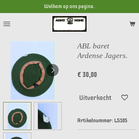
Welkom op ons pagina.
Ga
direct
naar
de
hoofdinhoud
ABL baret
Ardense Jagers.
€ 30,00
Uitverkocht
Artikelnummer:
LS105