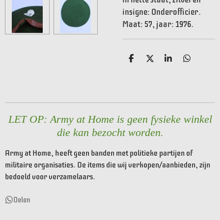
insigne: Onderofficier.
Maat: 57, jaar: 1976.
D
D
S
D
e
e
h
e
l
e
a
l
e
l
r
e
n
e
n
LET OP: Army at Home is geen fysieke winkel
die kan bezocht worden.
Army at Home, heeft geen banden met politieke partijen of
militaire organisaties. De items die wij verkopen/aanbieden, zijn
bedoeld voor verzamelaars.
Delen