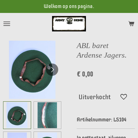
Welkom op ons pagina.
Ga
direct
naar
de
hoofdinhoud
ABL baret
Ardense Jagers.
€ 0,00
Uitverkocht
Artikelnummer:
LS104
In nette staat, zilveren