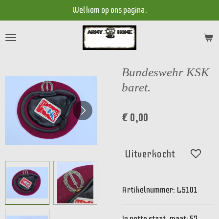
Welkom op ons pagina.
Ga
direct
naar
de
hoofdinhoud
Bundeswehr KSK
baret.
€ 0,00
Uitverkocht
Artikelnummer:
LS101
In nette staat, maat: 57.