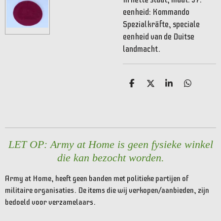
eenheid: Kommando
Spezialkräfte, speciale
eenheid van de Duitse
landmacht.
D
D
S
D
e
e
h
e
l
e
a
l
e
l
r
e
n
e
n
LET OP: Army at Home is geen fysieke winkel
die kan bezocht worden.
Army at Home, heeft geen banden met politieke partijen of
militaire organisaties. De items die wij verkopen/aanbieden, zijn
bedoeld voor verzamelaars.