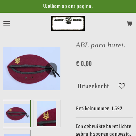
Welkom op ons pagina.
Ga
direct
naar
de
hoofdinhoud
ABL para baret.
€ 0,00
Uitverkocht
Artikelnummer:
LS97
Een gebruikte baret lichte
gebruik sporen aanwezig.