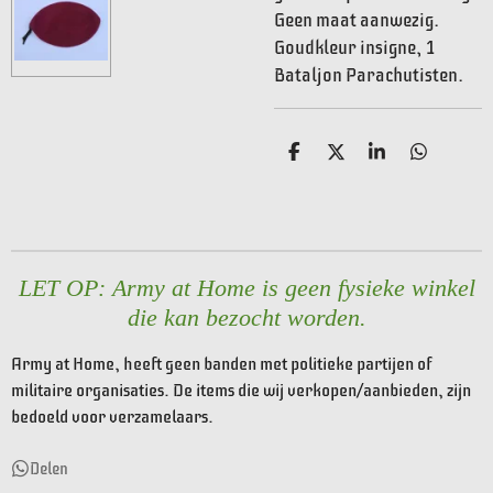
Geen maat aanwezig.
Goudkleur insigne,
1
Bataljon Parachutisten.
D
D
S
D
e
e
h
e
l
e
a
l
e
l
r
e
n
e
n
LET OP: Army at Home is geen fysieke winkel
die kan bezocht worden.
Army at Home, heeft geen banden met politieke partijen of
militaire organisaties. De items die wij verkopen/aanbieden, zijn
bedoeld voor verzamelaars.
Delen