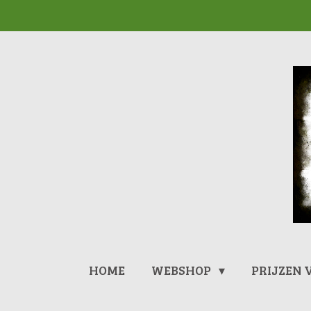
Ga
direct
naar
de
hoofdinhoud
HOME
WEBSHOP
PRIJZEN 