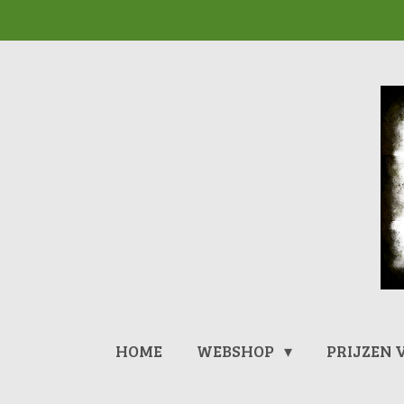
Ga
direct
naar
de
hoofdinhoud
HOME
WEBSHOP
PRIJZEN 