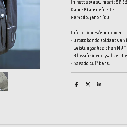
In nette staat, maat: SG 5
Rang:
Stabsgefreiter.
Periode: jaren '80.
Info insignes/emblemen.
- Uitstekende soldaat van 
- Leistungsabzeichen NVA
- Klassifizierungsabzeiche
- parade cuff bars.
D
D
S
e
e
h
l
e
a
e
l
r
n
e