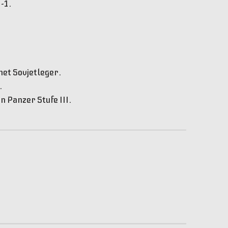
2-1.
het Sovjetleger.
.
n Panzer Stufe III.