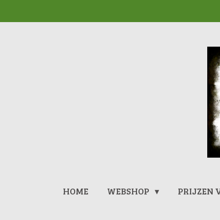
Ga
direct
naar
de
hoofdinhoud
HOME
WEBSHOP
PRIJZEN 