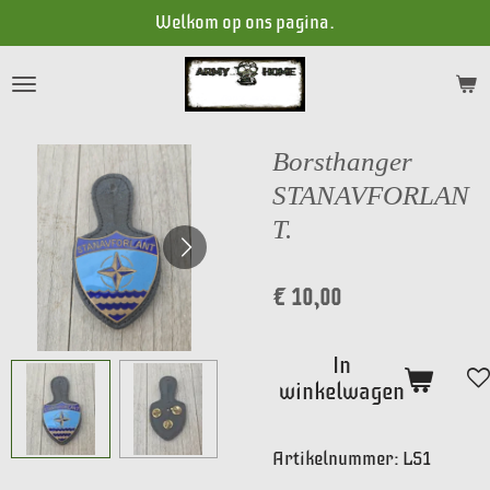
Welkom op ons pagina.
Ga
direct
naar
de
hoofdinhoud
Borsthanger
STANAVFORLAN
T.
€ 10,00
In
winkelwagen
Artikelnummer:
LS1