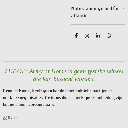
Nato standing naval force
atlantic.
D
D
S
D
e
e
h
e
l
e
a
l
e
l
r
e
n
e
n
LET OP: Army at Home is geen fysieke winkel
die kan bezocht worden.
Army at Home, heeft geen banden met politieke partijen of
militaire organisaties. De items die wij verkopen/aanbieden, zijn
bedoeld voor verzamelaars.
Delen