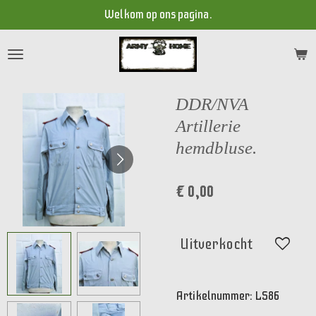
Welkom op ons pagina.
Ga
direct
naar
de
hoofdinhoud
DDR/NVA
Artillerie
hemdbluse.
€ 0,00
Uitverkocht
Artikelnummer:
LS86