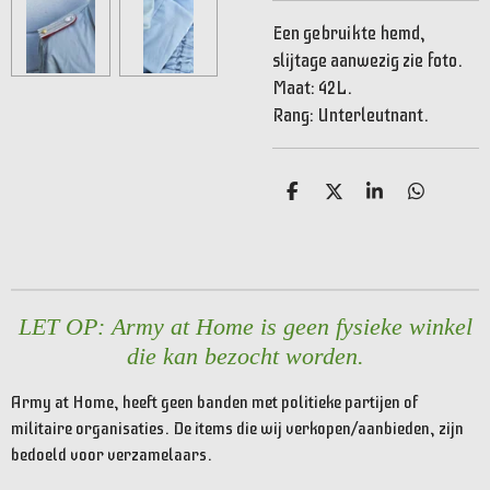
Een gebruikte hemd,
slijtage aanwezig zie foto.
Maat: 42L.
Rang:
Unterleutnant.
D
D
S
D
e
e
h
e
l
e
a
l
e
l
r
e
n
e
n
LET OP: Army at Home is geen fysieke winkel
die kan bezocht worden.
Army at Home, heeft geen banden met politieke partijen of
militaire organisaties. De items die wij verkopen/aanbieden, zijn
bedoeld voor verzamelaars.