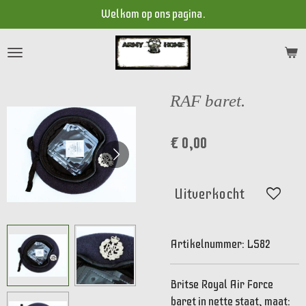
Welkom op ons pagina.
Ga
direct
naar
de
hoofdinhoud
RAF baret.
€ 0,00
Uitverkocht
Artikelnummer:
LS82
Britse Royal Air Force
baret in nette staat, maat: