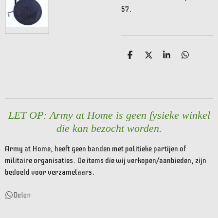
57.
D
D
S
D
e
e
h
e
l
e
a
l
e
l
r
e
n
e
n
LET OP: Army at Home is geen fysieke winkel
die kan bezocht worden.
Army at Home, heeft geen banden met politieke partijen of
militaire organisaties. De items die wij verkopen/aanbieden, zijn
bedoeld voor verzamelaars.
Delen