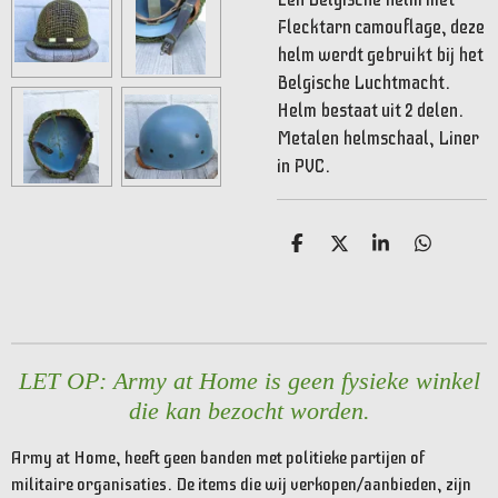
Flecktarn camouflage, deze
helm werdt gebruikt bij het
Belgische Luchtmacht.
Helm bestaat uit 2 delen.
Metalen helmschaal, Liner
in PVC.
D
D
S
D
e
e
h
e
l
e
a
l
e
l
r
e
n
e
n
LET OP: Army at Home is geen fysieke winkel
die kan bezocht worden.
Army at Home, heeft geen banden met politieke partijen of
militaire organisaties. De items die wij verkopen/aanbieden, zijn