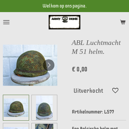
Welkom op ons pagina.
Ga
direct
naar
de
hoofdinhoud
ABL Luchtmacht
M 51 helm.
€ 0,00
Uitverkocht
Artikelnummer:
LS77
Een Belgische helm met