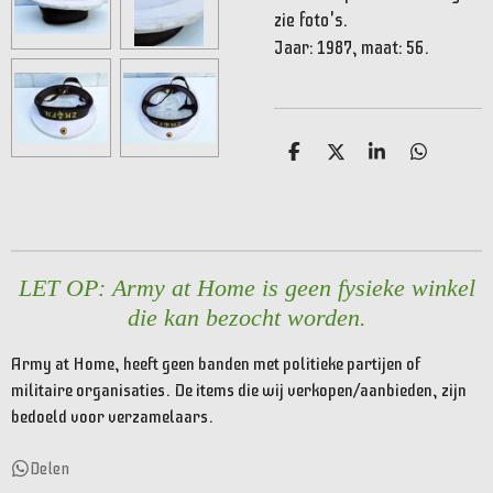
zie foto's.
Jaar: 1987, maat: 56.
D
D
S
D
e
e
h
e
l
e
a
l
e
l
r
e
n
e
n
LET OP: Army at Home is geen fysieke winkel
die kan bezocht worden.
Army at Home, heeft geen banden met politieke partijen of
militaire organisaties. De items die wij verkopen/aanbieden, zijn
bedoeld voor verzamelaars.
Delen